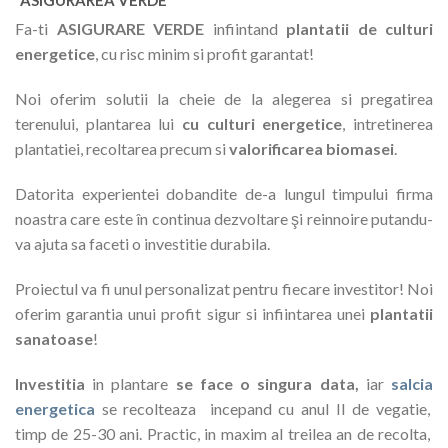
Fa-ti
ASIGURARE VERDE
infiintand
plantatii de culturi
energetice
, cu risc minim si profit garantat!
Noi oferim solutii la cheie de la alegerea si pregatirea
terenului, plantarea lui
cu culturi energetice
, intretinerea
plantatiei, recoltarea precum si
valorificarea biomasei
.
Datorita experientei dobandite de-a lungul timpului firma
noastra care este în continua dezvoltare şi reinnoire putandu-
va ajuta sa faceti o investitie durabila.
Proiectul va fi unul personalizat pentru fiecare investitor! Noi
oferim garantia unui profit sigur si infiintarea unei
plantatii
sanatoase
!
Investitia
in plantare
se face o singura data,
iar
salcia
energetica
se recolteaza incepand cu anul II de vegatie,
timp de 25-30 ani. Practic, in maxim al treilea an de recolta,