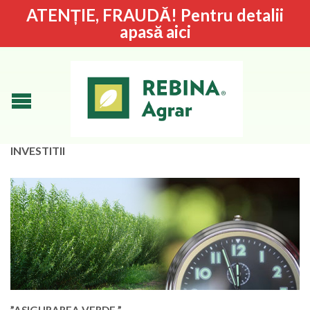
ATENȚIE, FRAUDĂ! Pentru detalii
apasă aici
INVESTITII
”ASIGURAREA VERDE ”