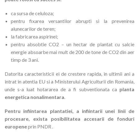
ca sursa de celuloza;
pentru fixarea versantilor abrupti si la prevenirea
alunecarilor de teren;
la fabricarea aspirinei;
pentru absobtie CO2 – un hectar de plantat cu salcie
energie absoarbe mai mult de 200 de tone de CO2 din aer
timp de 3 ani.
Datorita caracteristicii ei de crestere rapida, in ultimii ani a
intrat in atentia EU si a Ministerului Agriculturii din Romania,
unde s-a luat hotararea de a fi subventionata ca
planta
energetica nonalimentara
.
Pentru infiintarea plantatiei, a infiintarii unei linii de
procesare, exista posibilitatea accesarii de fonduri
europene
prin PNDR .