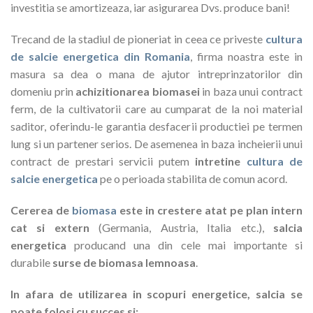
investitia se amortizeaza, iar asigurarea Dvs. produce bani!
Trecand de la stadiul de pioneriat in ceea ce priveste
cultura
de salcie energetica din Romania
, firma noastra este in
masura sa dea o mana de ajutor intreprinzatorilor din
domeniu prin
achizitionarea biomasei
in baza unui contract
ferm, de la cultivatorii care au cumparat de la noi material
saditor, oferindu-le garantia desfacerii productiei pe termen
lung si un partener serios. De asemenea in baza incheierii unui
contract de prestari servicii putem
intretine
cultura de
salcie energetica
pe o perioada stabilita de comun acord.
Cererea de
biomasa
este in crestere atat pe plan intern
cat si extern
(Germania, Austria, Italia etc.),
salcia
energetica
producand una din cele mai importante si
durabile
surse de biomasa lemnoasa
.
In afara de utilizarea in scopuri energetice, salcia se
poate folosi cu succes si: